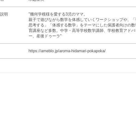
説明
"幾何学模様を愛する3児のママ。
親子で遊びながら数学を体感していくワークショップや、「
思考する」「体感する数学」をテーマにした保護者向けの数
育講座など多数。中学・高等学校数学講師、学校教育アドバ
ー、産後ドゥーラ"
https://ameblo.jp/aroma-hidamari-pokapoka/