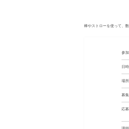
棒やストローを使って、数
参加
日時
場所
募集
応募
講師