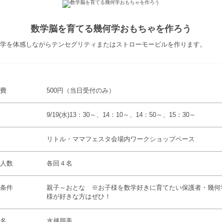
数学脳を育てる幾何学おもちゃを作ろう
学を体感しながらテンセグリティまたはストローモービルを作ります。
費
500円（当日受付のみ）
9/19(水)13：30～、14：10～、14：50～、15：30～
リトル・ママフェスタ会場内ワークショップペース
人数
各回４名
条件
親子～おとな ※お子様を数学好きに育てたい保護者・幾何
様が好きな方はぜひ！
名
水越朋美