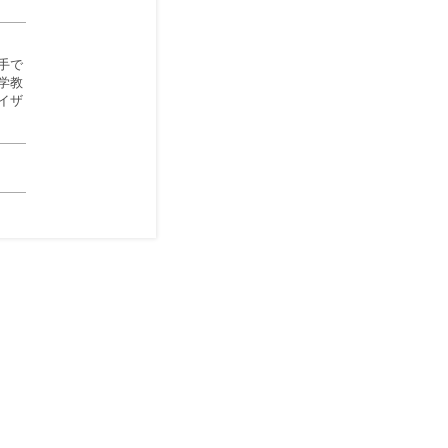
手で
学教
イザ