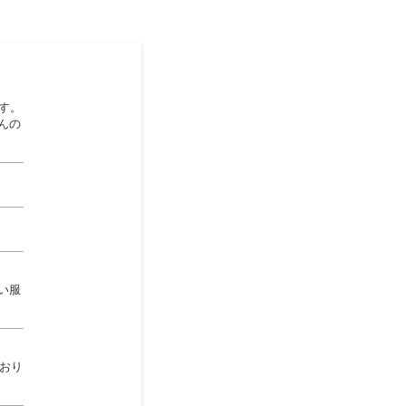
す。
んの
い服
ており