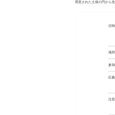
用意された土俵の円から先
日時
場所
参加
応募
注意