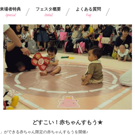
来場者特典
フェスタ概要
よくある質問
Special
Detail
Faq
どすこい！赤ちゃんすもう★
」ができる赤ちゃん限定の赤ちゃんすもうを開催♪