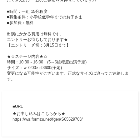
たくさんのチームのご参加をお待ちしています♪♪
■時間：一組 15分程度
■募集条件：小学校低学年までのお子さま
■参加費：無料
出演にかかる費用は無料です。
エントリーお待ちしております★
【エントリー〆切：3月15日まで】
★☆ステージ内容★☆
時間：10:30～16:00 (5～6組程度出演予定)
サイズ：ｗ7200×ｄ3600(予定)
変更になる可能性がございます。正式なサイズは追ってご連絡しま
す。
URL
★お申し込みはこちらから★
https://ws.formzu.net/fgen/S65529703/