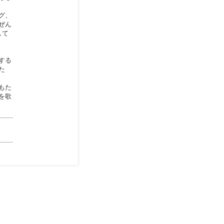
グ、
ぜん
して
する
た
もた
を歌