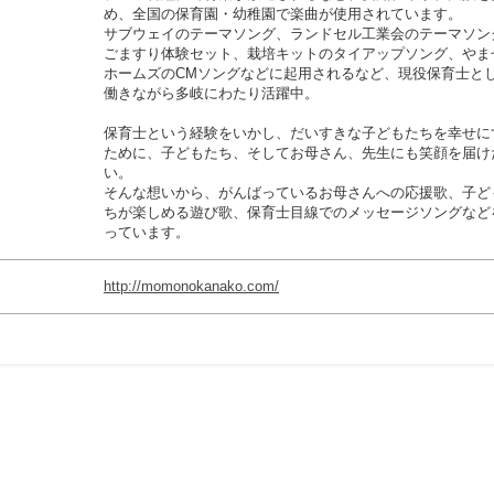
め、全国の保育園・幼稚園で楽曲が使用されています。
サブウェイのテーマソング、ランドセル工業会のテーマソン
ごますり体験セット、栽培キットのタイアップソング、やま
ホームズのCMソングなどに起用されるなど、現役保育士と
働きながら多岐にわたり活躍中。
保育士という経験をいかし、だいすきな子どもたちを幸せに
ために、子どもたち、そしてお母さん、先生にも笑顔を届け
い。
そんな想いから、がんばっているお母さんへの応援歌、子ど
ちが楽しめる遊び歌、保育士目線でのメッセージソングなど
っています。
http://momonokanako.com/