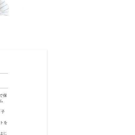
゙保
ム
「子
ートを
はじ