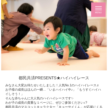
都民共済PRESENTS★ハイハイレース
みなさん大変お待たせいたしました！人気No.1のハイハイレース♬
お子様の成長はほんの一瞬…「いまハイハイ中♪」「もうすぐハイハ
イしそう！」
そんな赤ちゃんに大人気のハイハイレースです✨
わが子の成長の貴重な１ページに、ぜひご参加ください♪?
都民共済のマスコットキャラクター「キョーサイくん」が応援にくる