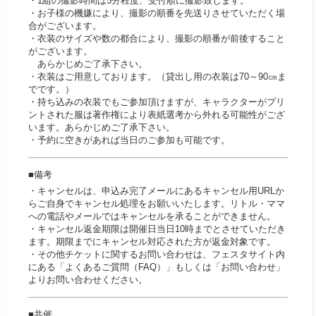
・1組の撮影時間は5分程度、受付順に撮影致します。
・お子様の機嫌により、撮影の順番を先送りさせていただく場
合がございます。
・衣装のサイズや数の都合により、撮影の順番が前後すること
がございます。
あらかじめご了承下さい。
・衣装はご用意しております。（貸出し用の衣装は70～90㎝ま
でです。）
・持ち込みの衣装でもご参加頂けますが、キャラクターがプリ
ントされた服は著作権により表紙選考から外れる可能性がござ
います。あらかじめご了承下さい。
・予約に空きがあれば当日のご参加も可能です。
備考
・キャンセルは、申込み完了メールにあるキャンセル用URLか
らご自身でキャンセル処理をお願いいたします。リトル・ママ
への電話やメールではキャンセルを承ることができません。
・キャンセル返金期限は開催日当日10時までとさせていただき
ます。期限までにキャンセル対応された方が返金対象です。
・その他チケットに関するお問い合わせは、フェスタサイト内
にある「よくあるご質問（FAQ）」もしくは「お問い合わせ」
よりお問い合わせください。
共催