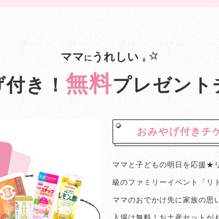
ママ
うれしい
に
無料
げ付き！
プレゼント
おみやげ付きチ
ママと子どもの明日を応援★
級のファミリーイベント「リ
ママのおでかけ先に家族の思
入場は無料！お土産セットがも